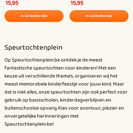
15,95
15,95
5.00
out of
4.53
out
5
of 5
In winkelmandje
In winkelmandje
Dit
Dit
product
product
heeft
heeft
meerdere
meerdere
Speurtochtenplein
variaties.
variaties.
Deze
Deze
Op Speurtochtenplein.be ontdek je de meest
optie
optie
fantastische speurtochten voor kinderen! Met een
kan
kan
keuze uit verschillende thema's, organiseren wij het
gekozen
gekozen
meest memorabele kinderfeestje voor jouw kind. Maar
worden
worden
dat is niet alles, onze speurtochten zijn ook perfect voor
op
op
gebruik op basisscholen, kinderdagverblijven en
de
de
productpagina
productpagina
buitenschoolse opvang. Kies voor avontuur, plezier en
onvergetelijke herinneringen met
Speurtochtenplein.be!