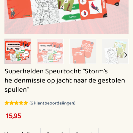
Superhelden Speurtocht: “Storm’s
heldenmissie op jacht naar de gestolen
spullen”
(
6
klantbeoordelingen)
Gewaardeerd
6
15,95
4.83
op 5
gebaseerd
op
klantbeoordelingen