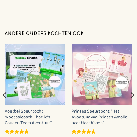
Touw of stoepkrijt om een rechte lijn uit te zetten
(voor evenwichtsoefeningen of parcours).
Stenen, A4-bladen of stoepkrijt om een pad van
ANDERE OUDERS KOCHTEN OOK
‘denkbeeldige stenen’ te maken dat de kinderen
moeten oversteken zonder de grond te raken.
Kortom, of het nu voor een kinderfeestje, familiedag of
vakantieactiviteit is – de Superhelden-speurtocht staat
garant voor plezier, samenwerking en heldendaden!
Voetbal Speurtocht
Prinses Speurtocht: “Het
“Voetbalcoach Charlie’s
Avontuur van Prinses Amalia
Gouden Team Avontuur”
naar Haar Kroon”