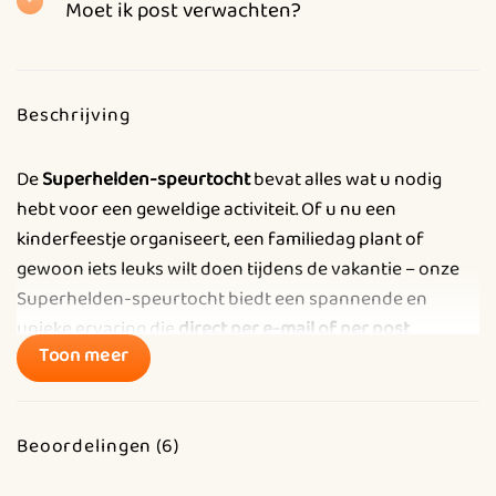
Moet ik post verwachten?
Beschrijving
De
Superhelden-speurtocht
bevat alles wat u nodig
hebt voor een geweldige activiteit. Of u nu een
kinderfeestje organiseert, een familiedag plant of
gewoon iets leuks wilt doen tijdens de vakantie – onze
Superhelden-speurtocht biedt een spannende en
unieke ervaring die
direct per e-mail of per post
Toon meer
geleverd kan worden. Geen gedoe, minimale
voorbereiding en een complete ervaring vol
superkrachten. Laat iedereen genieten van een
Beoordelingen (6)
avontuur dat net zo gedenkwaardig is als Storms strijd
tegen Oskar!