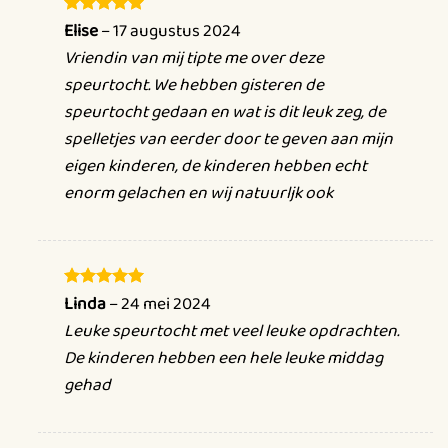
De Jarige Jet Speurtocht
is meer dan zomaar een
Elise
–
17 augustus 2024
Gewaardeerd
5
uit 5
zoektocht; het is een
compleet feestpakket
. Je krijgt
Vriendin van mij tipte me over deze
uitnodigingen
,
diploma’s
als aandenken en
kleurplaten
speurtocht. We hebben gisteren de
om de dag creatief af te sluiten. Zo maak je er zonder
speurtocht gedaan en wat is dit leuk zeg, de
moeite een
feest van dat iedereen bijblijft
!
spelletjes van eerder door te geven aan mijn
eigen kinderen, de kinderen hebben echt
Wat mag je verwachten?
enorm gelachen en wij natuurljk ook
Bij “ouderwetse volksspelen” horen natuurlijk de
klassiekers van bij ons, zoals:
Zaklopen:
Pret verzekerd bij deze hilarische
Linda
–
24 mei 2024
Gewaardeerd
5
uit 5
loopwedstrijd.
Leuke speurtocht met veel leuke opdrachten.
De kinderen hebben een hele leuke middag
Spijkerpoepen (of nageltje mikken):
Wie heeft de
gehad
beste precisie?
Koekhappen:
Vang de ontbijtkoek of wafel zonder