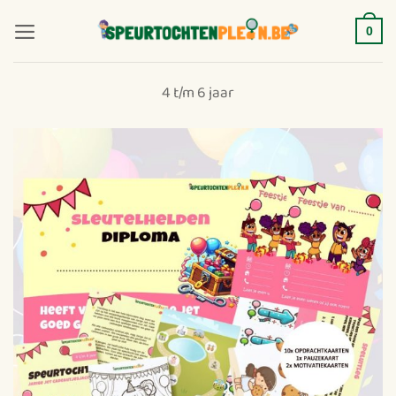
Ga
naar
0
inhoud
4 t/m 6 jaar