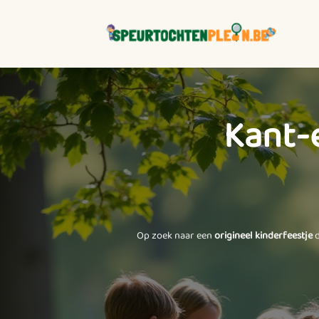
Ga
naar
inhoud
Kant-
Op zoek naar een
origineel kinderfeestje
d