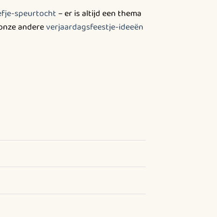
efje-speurtocht
– er is altijd een thema
t onze andere
verjaardagsfeestje-ideeën