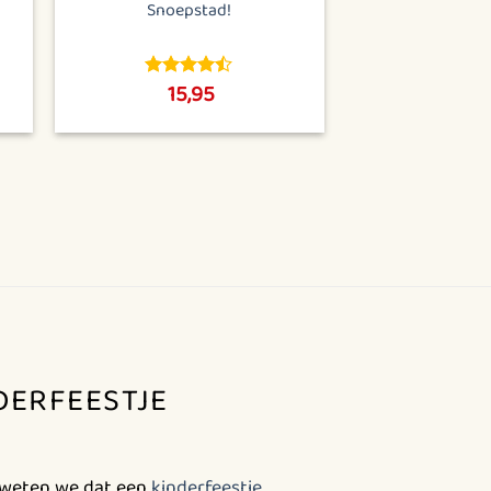
Snoepstad!
15,95
4.45
out
of 5
DERFEESTJE
e weten we dat een
kinderfeestje