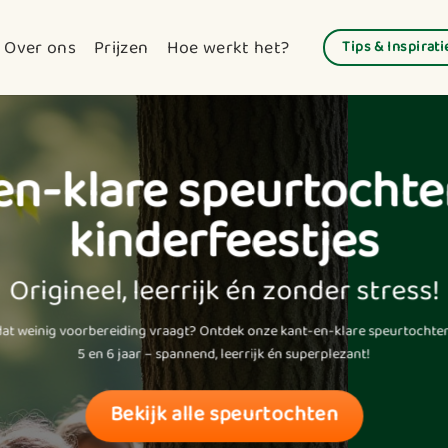
Over ons
Prijzen
Hoe werkt het?
Tips & Inspirati
en-klare speurtochte
kinderfeestjes
Origineel, leerrijk én zonder stress!
at weinig voorbereiding vraagt? Ontdek onze
kant-en-klare speurtochte
5 en 6 jaar – spannend, leerrijk én superplezant!
Bekijk alle speurtochten