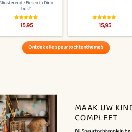
Glinsterende Eieren in Dino
bos!”
15,95
15,95
4.74
out
4.69
out
of 5
of 5
Ontdek alle speurtochtenthema’s
MAAK UW KIN
COMPLEET
Bij Speurtochtenplein.b