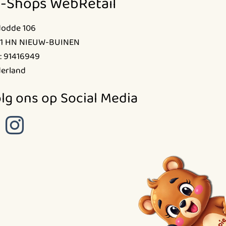
-Shops WebRetail
dodde 106
1 HN NIEUW-BUINEN
: 91416949
erland
lg ons op Social Media