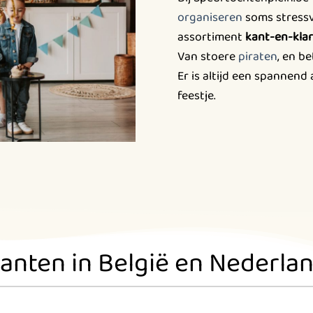
organiseren
soms stressv
assortiment
kant-en-kla
Van stoere
piraten
, en b
Er is altijd een spannend
feestje.
lanten in België en Nederla