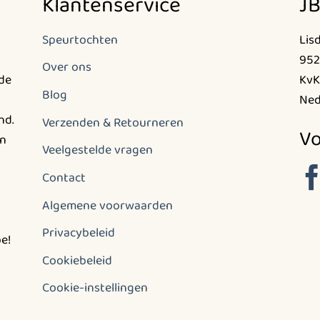
Klantenservice
JB
Speurtochten
Lis
952
Over ons
nde
KvK
Blog
Ned
nd.
Verzenden & Retourneren
Vo
en
Veelgestelde vragen
Contact
Algemene voorwaarden
Privacybeleid
e!
Cookiebeleid
Cookie-instellingen