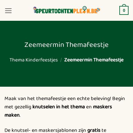
Ga
naar
0
inhoud
Zeemeermin Themafeestje
Thema Kinderfeestjes
/
Zeemeermin Themafeestje
Maak van het themafeestje een echte beleving! Begin
met gezellig
knutselen in het thema
en
maskers
maken
.
De knutsel- en maskersjablonen zijn
gratis
te