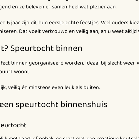
gend en ze beleven er samen heel wat plezier aan.
en 6 jaar zijn dit hun eerste echte feestjes. Veel ouders k
iseren. Dat voelt vertrouwd en veilig aan, en u weet altijd 
nt? Speurtocht binnen
fect binnen georganiseerd worden. Ideaal bij slecht weer,
 buurt woont.
ijk, veilig én minstens even leuk als buiten.
 een speurtocht binnenshuis
peurtocht
jk met taart of gebak, en start met een creatieve knutselac