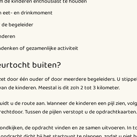
m de kinderen enthousiast te houden
n eet- en drinkmoment
 de begeleider
inderen
ndenken of gezamenlijke activiteit
eurtocht buiten?
et door één ouder of door meerdere begeleiders. U stippelt
van de kinderen. Meestal is dit zo’n 2 tot 3 kilometer.
uidt u de route aan. Wanneer de kinderen een pijl zien, volg
 rechtdoor. Tussen de pijlen verstopt u de opdrachtkaarten.
dkijken, de opdracht vinden en ze samen uitvoeren. In tot
 opdracht dicht bij het startpunt te plannen, zodat u niet