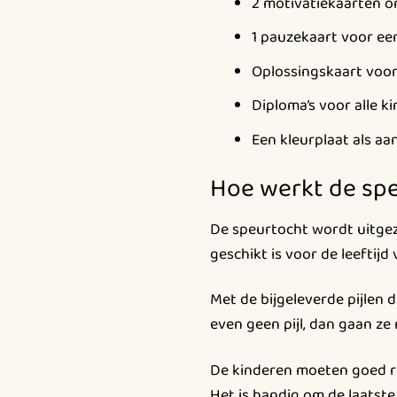
2 motivatiekaarten o
1 pauzekaart voor ee
Oplossingskaart voor
Diploma’s voor alle k
Een kleurplaat als aa
Hoe werkt de sp
De speurtocht wordt uitgez
geschikt is voor de leeftijd 
Met de bijgeleverde pijlen d
even geen pijl, dan gaan ze
De kinderen moeten goed ron
Het is handig om de laatste