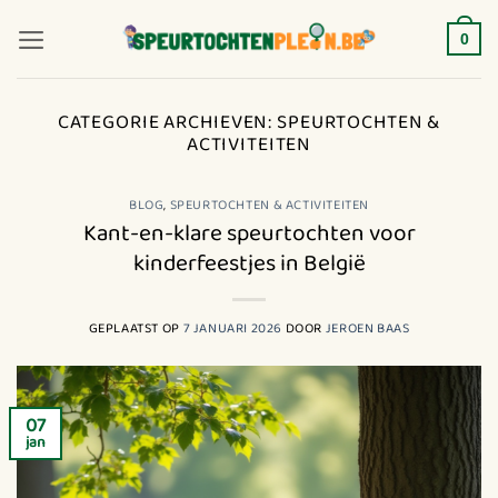
Ga
naar
0
inhoud
CATEGORIE ARCHIEVEN:
SPEURTOCHTEN &
ACTIVITEITEN
BLOG
,
SPEURTOCHTEN & ACTIVITEITEN
Kant-en-klare speurtochten voor
kinderfeestjes in België
GEPLAATST OP
7 JANUARI 2026
DOOR
JEROEN BAAS
07
jan