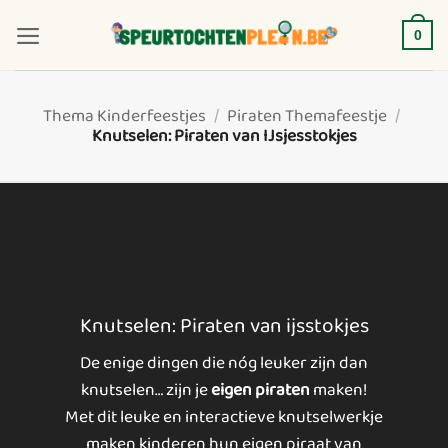
Ga
naar
0
inhoud
Thema Kinderfeestjes
/
Piraten Themafeestje
/
Knutselen: Piraten van IJsjesstokjes
Knutselen: Piraten van ijsstokjes
De enige dingen die nóg leuker zijn dan
knutselen… zijn je
eigen piraten
maken!
Met dit leuke en interactieve knutselwerkje
maken kinderen hun eigen piraat van