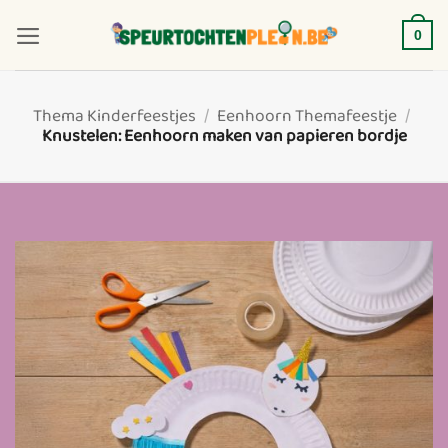
Ga
naar
0
inhoud
Thema Kinderfeestjes
/
Eenhoorn Themafeestje
/
Knustelen: Eenhoorn maken van papieren bordje