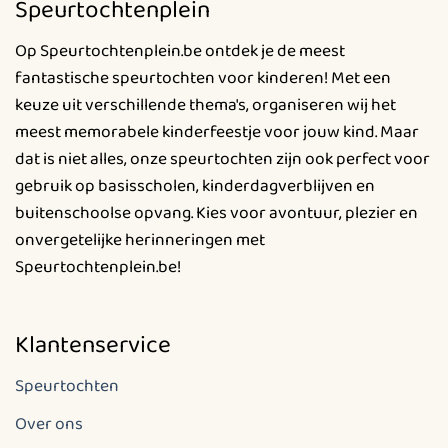
Speurtochtenplein
Deze
optie
Op Speurtochtenplein.be ontdek je de meest
kan
fantastische speurtochten voor kinderen! Met een
gekozen
keuze uit verschillende thema's, organiseren wij het
worden
meest memorabele kinderfeestje voor jouw kind. Maar
op
de
dat is niet alles, onze speurtochten zijn ook perfect voor
productpagina
gebruik op basisscholen, kinderdagverblijven en
buitenschoolse opvang. Kies voor avontuur, plezier en
onvergetelijke herinneringen met
Speurtochtenplein.be!
Klantenservice
Speurtochten
Over ons