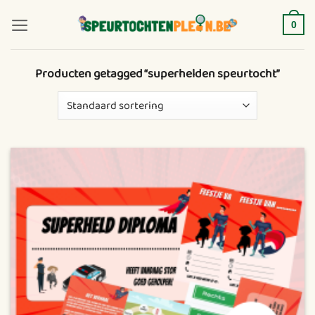
Ga
naar
0
inhoud
Producten getagged “superhelden speurtocht”