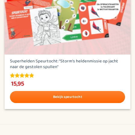
Superhelden Speurtocht: “Storm’s heldenmissie op jacht
naar de gestolen spullen”
15,95
4.83
out of
5
Bekijk speurtocht
Dit
product
heeft
meerdere
variaties.