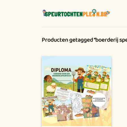
Ga
naar
inhoud
Producten getagged “boerderij sp