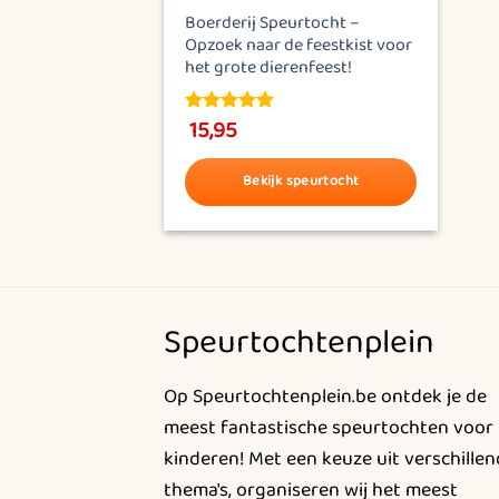
Boerderij Speurtocht –
Opzoek naar de feestkist voor
het grote dierenfeest!
15,95
5.00
out of
5
Bekijk speurtocht
Dit
product
heeft
meerdere
Speurtochtenplein
variaties.
Deze
optie
Op Speurtochtenplein.be ontdek je de
kan
meest fantastische speurtochten voor
gekozen
kinderen! Met een keuze uit verschille
worden
thema's, organiseren wij het meest
op