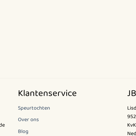
Klantenservice
JB
Speurtochten
Lis
952
Over ons
nde
KvK
Blog
Ned