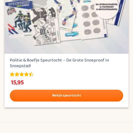
Politie & Boefje Speurtocht – De Grote Snoeproof in
Snoepstad!
15,95
4.45
out
of 5
Bekijk speurtocht
Dit
product
heeft
meerdere
variaties.