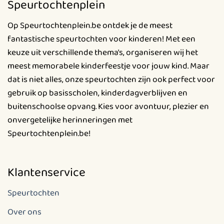
Speurtochtenplein
Deze
optie
Op Speurtochtenplein.be ontdek je de meest
kan
fantastische speurtochten voor kinderen! Met een
gekozen
keuze uit verschillende thema's, organiseren wij het
worden
meest memorabele kinderfeestje voor jouw kind. Maar
op
de
dat is niet alles, onze speurtochten zijn ook perfect voor
productpagina
gebruik op basisscholen, kinderdagverblijven en
buitenschoolse opvang. Kies voor avontuur, plezier en
onvergetelijke herinneringen met
Speurtochtenplein.be!
Klantenservice
Speurtochten
Over ons