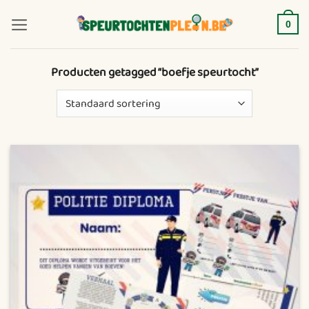
Ga
naar
0
inhoud
Producten getagged “boefje speurtocht”